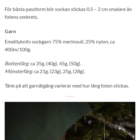
För bästa passform bör sockan stickas 0,5 – 2 cm smalare än
fotens omkrets.
Garn
Emelilyknits sockgarn 75% merinoull, 25% nylon, ca
400m/100g.
Bottenfärg
: ca 35g, (40g), 45g, (50g).
Mönsterfärg
: ca 21g, (23g), 25g, (28g).
Tänk på att garnåtgång varierar med hur lång foten stickas.