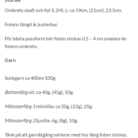
Omkrets skaft och fot S, (M), L: ca 19cm, (21cm), 23.5cm.
Fotens längd är justerbar.
För bästa passform bör foten stickas 0,5 – 4 cm smalare än
fotens omkrets.
Garn
Sockgarn ca 400m/100g
Bottenfärg
vit
:
ca 40g, (45g), 50g.
Mönsterfärg 1
mörklila: ca 20g, (22g), 25g.
Mönsterfärg 2
ljuslila: 6g, (8g), 10g.
Tänk på att garnåtgång varierar med hur lång foten stickas.